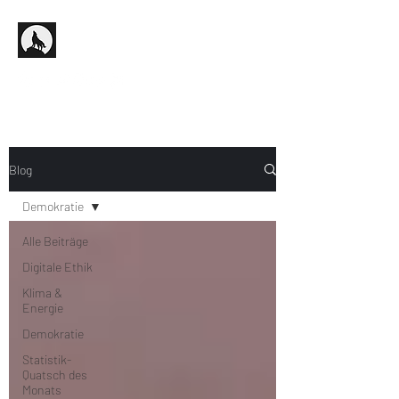
Blog
Demokratie
Alle Beiträge
Digitale Ethik
Klima &
Energie
Demokratie
Statistik-
Quatsch des
Monats