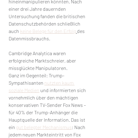
hineinmanipulieren könnten. Nach 
einer drei Jahre dauernden 
Untersuchung fanden die britischen 
Datenschutzbehörden schließlich 
auch 
keine Belege für den Erfolg
des 
Datenmissbrauchs.
Cambridge Analytica waren 
erfolgreiche Marktschreier, aber 
missglückte Manipulatoren.
Ganz im Gegenteil: Trump-
Sympathisanten 
nutzten kaum 
soziale Medien
 und informierten sich 
vornehmlich über den mächtigen 
konservativen TV-Sender Fox News – 
für 40% der Trump-Anhänger die 
Hauptquelle der Information. Das ist 
ein 
gut belegter Mechanismus
: Nach 
jedem neuen Markteintritt von Fox 