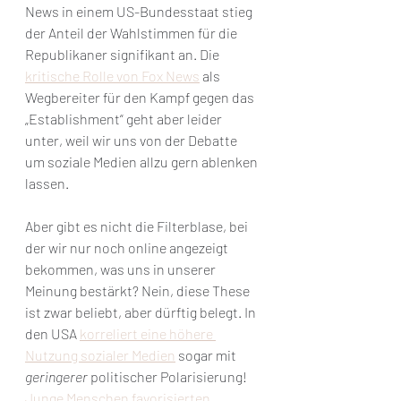
News in einem US-Bundesstaat stieg 
der Anteil der Wahlstimmen für die 
Republikaner signifikant an. Die 
kritische Rolle von Fox News
 als 
Wegbereiter für den Kampf gegen das 
„Establishment“ geht aber leider 
unter, weil wir uns von der Debatte 
um soziale Medien allzu gern ablenken 
lassen.
Aber gibt es nicht die Filterblase, bei 
der wir nur noch online angezeigt 
bekommen, was uns in unserer 
Meinung bestärkt? Nein, diese These 
ist zwar beliebt, aber dürftig belegt. In 
den USA 
korreliert eine höhere 
Nutzung sozialer Medien
 sogar mit 
geringerer 
politischer Polarisierung! 
Junge Menschen favorisierten