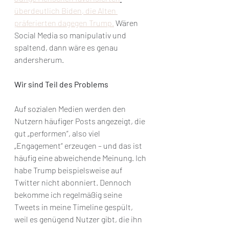
überdeutlich Biden, die Alten 
präferierten dagegen Trump.
 Wären 
Social Media so manipulativ und 
spaltend, dann wäre es genau 
andersherum.
Wir sind Teil des Problems
Auf sozialen Medien werden den 
Nutzern häufiger Posts angezeigt, die 
gut „performen“, also viel 
„Engagement“ erzeugen – und das ist 
häufig eine abweichende Meinung. Ich 
habe Trump beispielsweise auf 
Twitter nicht abonniert. Dennoch 
bekomme ich regelmäßig seine 
Tweets in meine Timeline gespült, 
weil es genügend Nutzer gibt, die ihn 