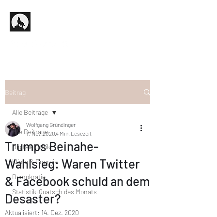
Beitrag
Alle Beiträge
Wolfgang Gründinger
Alle Beiträge
7. Nov. 2020
4 Min. Lesezeit
Trumps Beinahe-
Digitale Ethik
Wahlsieg: Waren Twitter
Klima & Energie
Demokratie
& Facebook schuld an dem
Statistik-Quatsch des Monats
Desaster?
Aktualisiert:
14. Dez. 2020