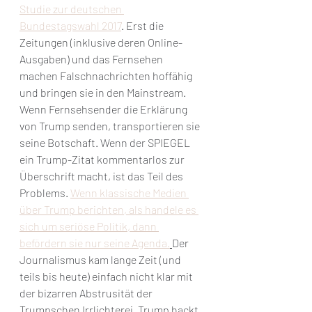
Studie zur deutschen 
Bundestagswahl 2017
. Erst die 
Zeitungen (inklusive deren Online-
Ausgaben) und das Fernsehen 
machen Falschnachrichten hoffähig 
und bringen sie in den Mainstream. 
Wenn Fernsehsender die Erklärung 
von Trump senden, transportieren sie 
seine Botschaft. Wenn der SPIEGEL 
ein Trump-Zitat kommentarlos zur 
Überschrift macht, ist das Teil des 
Problems. 
Wenn klassische Medien 
über Trump berichten, als handele es 
sich um seriöse Politik, dann 
befördern sie nur seine Agenda.
Der 
Journalismus kam lange Zeit (und 
teils bis heute) einfach nicht klar mit 
der bizarren Abstrusität der 
Trumpschen Irrlichterei. Trump hackt 