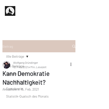
Beitrag
Alle Beiträge
Wolfgang Gründinger
Alle Beiträge
12. Feb. 2021
4 Min. Lesezeit
Kann Demokratie
Digitale Ethik
Nachhaltigkeit?
Klima & Energie
Demokratie
Aktualisiert:
15. Feb. 2021
Statistik-Quatsch des Monats