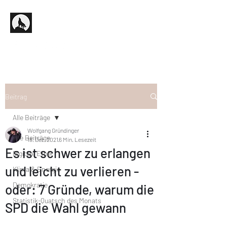
Beitrag
Alle Beiträge
Wolfgang Gründinger
Alle Beiträge
18. Dez. 2021
6 Min. Lesezeit
Es ist schwer zu erlangen
Digitale Ethik
und leicht zu verlieren -
Klima & Energie
Demokratie
oder: 7 Gründe, warum die
Statistik-Quatsch des Monats
SPD die Wahl gewann