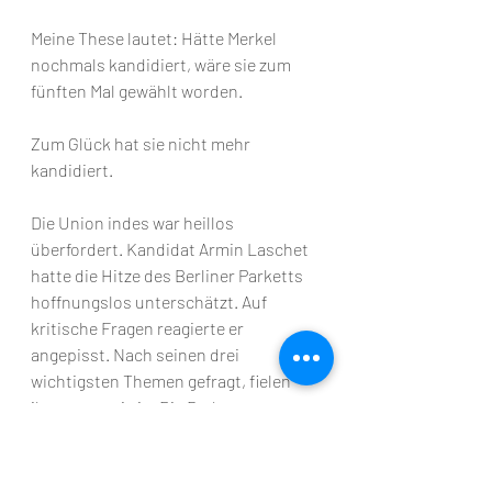
Meine These lautet: Hätte Merkel 
nochmals kandidiert, wäre sie zum 
fünften Mal gewählt worden. 
Zum Glück hat sie nicht mehr 
kandidiert.
Die Union indes war heillos 
überfordert. Kandidat Armin Laschet 
hatte die Hitze des Berliner Parketts 
hoffnungslos unterschätzt. Auf 
kritische Fragen reagierte er 
angepisst. Nach seinen drei 
wichtigsten Themen gefragt, fielen 
ihm nur zwei ein. Die Bedeutung 
sozialer Medien war an ihm völlig 
vorbeigegangen. 