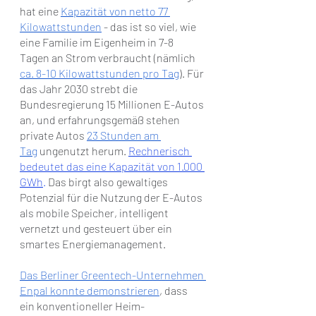
hat eine 
Kapazität von netto 77 
Kilowattstunden
 - das ist so viel, wie 
eine Familie im Eigenheim in 7-8 
Tagen an Strom verbraucht (nämlich 
ca. 8-10 Kilowattstunden pro Tag
). Für 
das Jahr 2030 strebt die 
Bundesregierung 15 Millionen E-Autos 
an, und erfahrungsgemäß stehen 
private Autos 
23 Stunden am 
Tag
 ungenutzt herum. 
Rechnerisch 
bedeutet das eine Kapazität von 1.000 
GWh
.
Das birgt also gewaltiges 
Potenzial für die Nutzung der E-Autos 
als mobile Speicher, intelligent 
vernetzt und gesteuert über ein 
smartes Energiemanagement. 
Das Berliner Greentech-Unternehmen 
Enpal konnte demonstrieren
, dass 
ein konventioneller Heim-