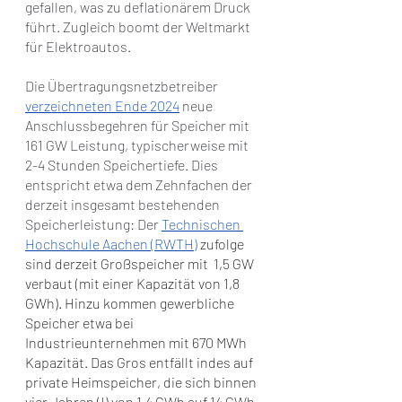
gefallen, was zu deflationärem Druck 
führt. Zugleich boomt der Weltmarkt 
für Elektroautos.
Die Übertragungsnetzbetreiber 
verzeichneten Ende 2024
 neue 
Anschlussbegehren für Speicher mit 
161 GW Leistung, typischerweise mit 
2-4 Stunden Speichertiefe. Dies 
entspricht etwa dem Zehnfachen der 
derzeit insgesamt bestehenden 
Speicherleistung: Der
Technischen 
Hochschule Aachen (RWTH)
 zufolge 
sind derzeit Großspeicher mit  1,5 GW 
verbaut (mit einer Kapazität von 1,8 
GWh). Hinzu kommen gewerbliche 
Speicher etwa bei 
Industrieunternehmen mit 670 MWh 
Kapazität. Das Gros entfällt indes auf 
private Heimspeicher, die sich binnen 
vier Jahren (!) von 1,4 GWh auf 14 GWh 