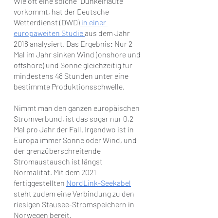
Wie oft eine solche “Dunkelflaute” 
vorkommt, hat der Deutsche 
Wetterdienst (DWD)
 in einer 
europaweiten Studie 
aus dem Jahr 
2018 analysiert. Das Ergebnis: Nur 2 
Mal im Jahr sinken Wind (onshore und 
offshore) und Sonne gleichzeitig für 
mindestens 48 Stunden unter eine 
bestimmte Produktionsschwelle. 
Nimmt man den ganzen europäischen 
Stromverbund, ist das sogar nur 0,2 
Mal pro Jahr der Fall. Irgendwo ist in 
Europa immer Sonne oder Wind, und 
der grenzüberschreitende 
Stromaustausch ist längst 
Normalität. Mit dem 2021 
fertiggestellten 
NordLink-Seekabel
steht zudem eine Verbindung zu den 
riesigen Stausee-Stromspeichern in 
Norwegen bereit.