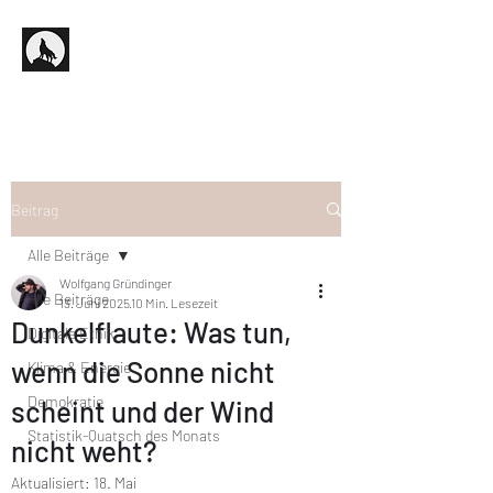
Beitrag
Alle Beiträge
Wolfgang Gründinger
Alle Beiträge
13. Juni 2025
10 Min. Lesezeit
Dunkelflaute: Was tun,
Digitale Ethik
wenn die Sonne nicht
Klima & Energie
Demokratie
scheint und der Wind
Statistik-Quatsch des Monats
nicht weht?
Aktualisiert:
18. Mai