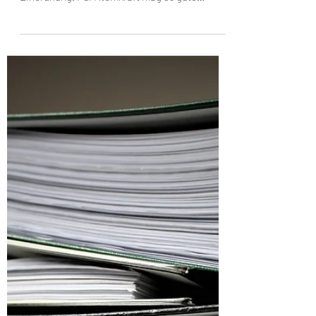
Wolfgang Gründinger
8. Sept. 2023
2 Min. Lesezeit
Warum importiert Deutschland
Strom?
Deutschland importiert so viel Strom wie nie
zuvor. Ist der Atomausstieg schuld? Eine
Einordnung. Für Atomkraft mag es gute
Argumente...