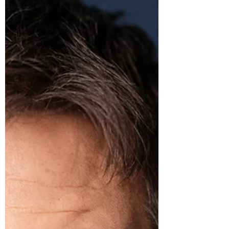
Deutschland zur Überbrückung von Perioden
mit wenig Sonne und Wind einen erheblichen
Ausbau der Speicherkapazitäten bzw. der
gesicherten Leistung. Wie groß ist das
Problem, und welche Lösungen gibt es? Im
Sommer liefern Solaranlagen bereits jetzt
enorm viel Strom - so viel, dass an der
Strombörse regelmäßig die P