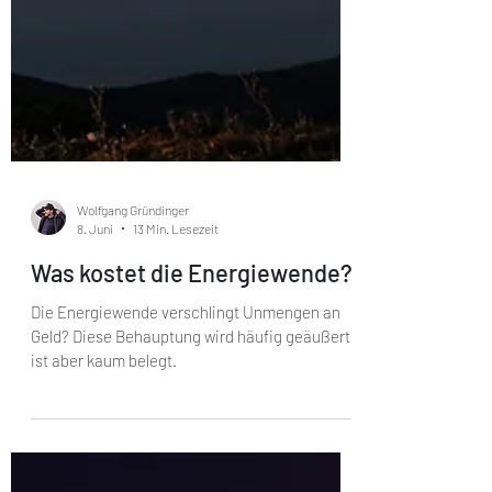
Wolfgang Gründinger
8. Juni
13 Min. Lesezeit
Was kostet die Energiewende?
Die Energiewende verschlingt Unmengen an
Geld? Diese Behauptung wird häufig geäußert,
ist aber kaum belegt.