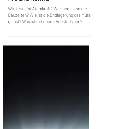
1. Sept. 2025
26 Min. Lesezeit
Brauchen wir die Atomkraft?
Pro und Kontra
Wie teuer ist Atomkraft? Wie lange sind die
Bauzeiten? Wie ist die Endlagerung des Mülls
gelöst? Was ist mit neuen Reaktortypen?
Welche Länder setzen auf Atomkraft? Was
kann Atomkraft zum Klimaschutz beitragen?
Dieser Artikel gibt die Antworten.