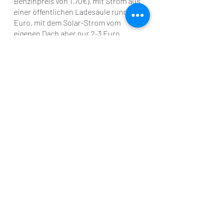
Benzinpreis von 1,70€), mit Strom aus 
einer öffentlichen Ladesäule rund 6 
Euro, mit dem Solar-Strom vom 
eigenen Dach aber nur 2-3 Euro. 
Mit Solarstrom wird das Autofahren 
unschlagbar günstig. Wenn sich diese 
Botschaft herumgesprochen hat, 
werden alle sich ein Elektroauto und 
eine Solaranlage holen. Am besten 
wäre es, wenn jedes Dach in 
Deutschland eine E-Tankstelle wäre 
und jeder sein Auto mit günstigen 
Strom laden könnte, ob 
Eigenheimbesitzer oder Mieter. Dann 
weicht die Skepsis einer neuen 
Euphorie.
Jetzt mitmachen - oder zu 
spät kommen