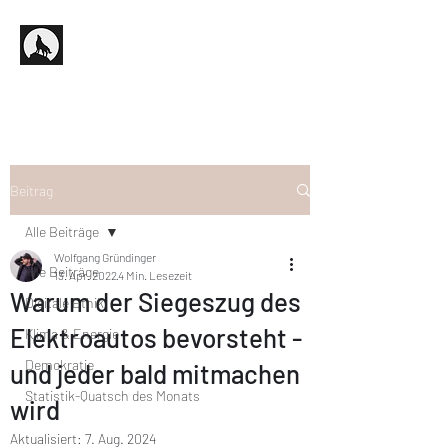
Beitrag
Alle Beiträge
Wolfgang Gründinger
Alle Beiträge
13. Apr. 2022
4 Min. Lesezeit
Warum der Siegeszug des
Digitale Ethik
Elektroautos bevorsteht -
Klima & Energie
Demokratie
und jeder bald mitmachen
Statistik-Quatsch des Monats
wird
Aktualisiert:
7. Aug. 2024