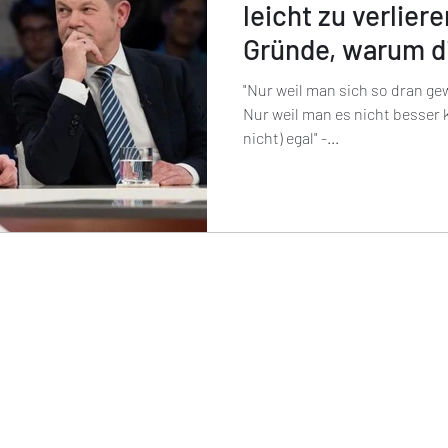
leicht zu verliere
Gründe, warum d
gewann
"Nur weil man sich so dran ge
Nur weil man es nicht besser k
nicht) egal" -...