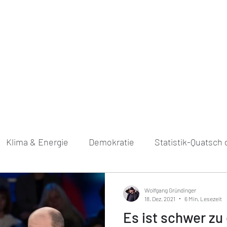
Über mich
Podcast
Bücher
Blo
Klima & Energie
Demokratie
Statistik-Quatsch
Wolfgang Gründinger
18. Dez. 2021
6 Min. Lesezeit
Es ist schwer zu