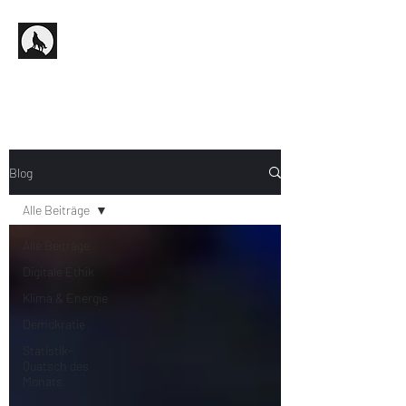
Blog
Alle Beiträge
Alle Beiträge
Digitale Ethik
Klima & Energie
Demokratie
Statistik-
Quatsch des
Monats