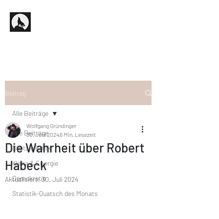
Beitrag
Alle Beiträge
Wolfgang Gründinger
Alle Beiträge
30. Juni 2024
6 Min. Lesezeit
Die Wahrheit über Robert
Digitale Ethik
Habeck
Klima & Energie
Demokratie
Aktualisiert:
30. Juli 2024
Statistik-Quatsch des Monats