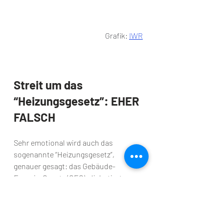
Grafik: 
IWR
Streit um das 
“Heizungsgesetz”: EHER 
FALSCH
Sehr emotional wird auch das 
sogenannte “Heizungsgesetz”, 
genauer gesagt: das Gebäude-
Energie-Gesetz (GEG), diskutiert. 
Das GEG wurde bereits 2020 von der 
CDU/CSU/SPD-Regierung unter 