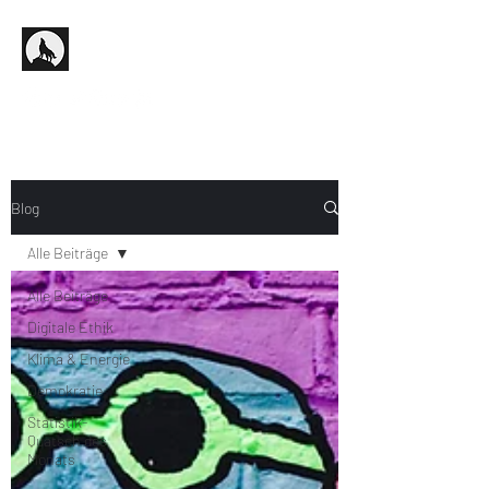
Blog
Alle Beiträge
Alle Beiträge
Digitale Ethik
Klima & Energie
Demokratie
Statistik-
Quatsch des
Monats