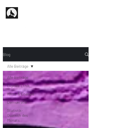
Blog
Alle Beiträge
Alle Beiträge
Digitale Ethik
Klima & Energie
Demokratie
Statistik-
Quatsch des
Monats