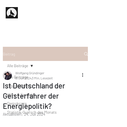
Beitrag
Alle Beiträge
Wolfgang Gründinger
Alle Beiträge
8. Juli 2024
3 Min. Lesezeit
Ist Deutschland der
Digitale Ethik
Geisterfahrer der
Klima & Energie
Demokratie
Energiepolitik?
Statistik-Quatsch des Monats
Aktualisiert:
24. Juli 2024