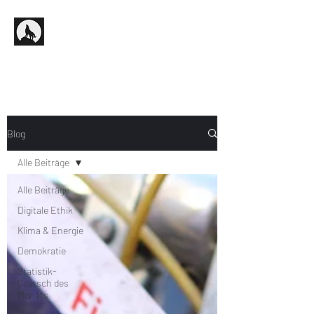
Blog
Alle Beiträge
Alle Beiträge
Digitale Ethik
Klima & Energie
Demokratie
Statistik-
Quatsch des
Monats