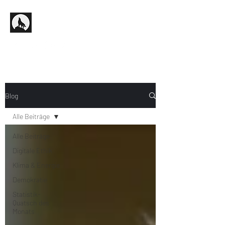
Blog
Alle Beiträge
Alle Beiträge
Digitale Ethik
Klima & Energie
Demokratie
Statistik-
Quatsch des
Monats