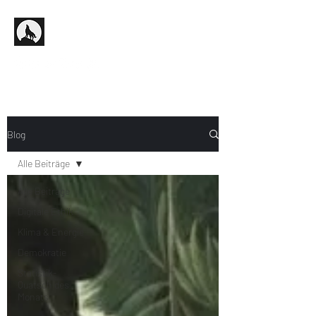
Blog
Alle Beiträge
Alle Beiträge
Digitale Ethik
Klima & Energie
Demokratie
Statistik-
Quatsch des
Monats