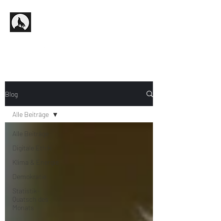
Blog
Alle Beiträge
Alle Beiträge
Digitale Ethik
Klima & Energie
Demokratie
Statistik-
Quatsch des
Monats