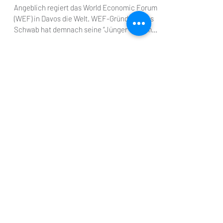
Davos: Die langweiligste
Verschwörungstheorie
Angeblich regiert das World Economic Forum
(WEF) in Davos die Welt. WEF-Gründer Klaus
Schwab hat demnach seine “Jünger” fest im
Griff und...