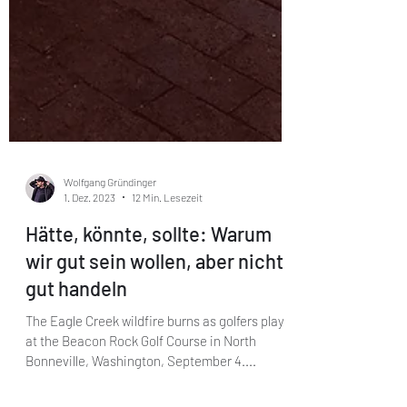
Wolfgang Gründinger
1. Dez. 2023
12 Min. Lesezeit
Hätte, könnte, sollte: Warum
wir gut sein wollen, aber nicht
gut handeln
The Eagle Creek wildfire burns as golfers play