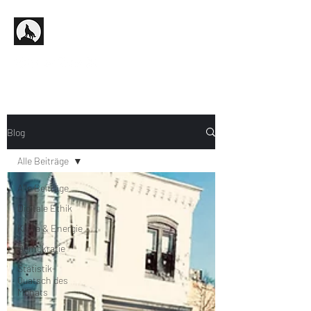
Blog
Alle Beiträge
Alle Beiträge
Digitale Ethik
Klima & Energie
Demokratie
Statistik-
Quatsch des
Monats