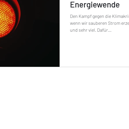
Energiewende
Den Kampf gegen die Klimakri
wenn wir sauberen Strom erze
und sehr viel. Dafür...