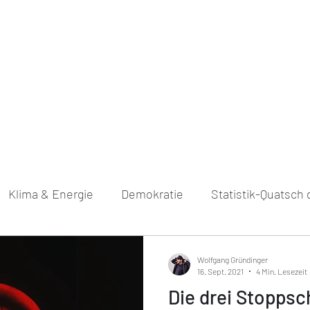
Über mich
Podcast
Bücher
Blo
Klima & Energie
Demokratie
Statistik-Quatsch
Wolfgang Gründinger
16. Sept. 2021
4 Min. Lesezeit
Die drei Stoppsch