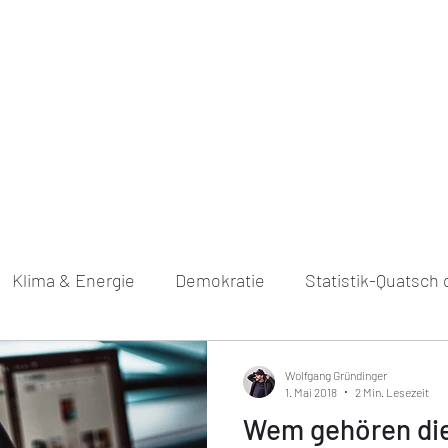
Über mich
Podcast
Bücher
Blo
Klima & Energie
Demokratie
Statistik-Quatsch
Wolfgang Gründinger
1. Mai 2018
2 Min. Lesezeit
Wem gehören die