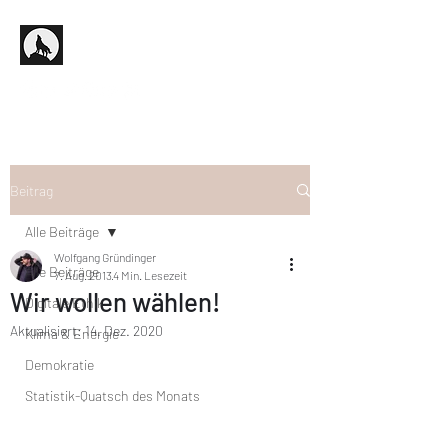
Beitrag
Alle Beiträge
Wolfgang Gründinger
Alle Beiträge
7. Aug. 2013
4 Min. Lesezeit
Wir wollen wählen!
Digitale Ethik
Aktualisiert:
14. Dez. 2020
Klima & Energie
Demokratie
Statistik-Quatsch des Monats