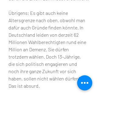
Übrigens: Es gibt auch keine 
Altersgrenze nach oben, obwohl man 
dafür auch Gründe finden könnte. In 
Deutschland leiden von derzeit 62 
Millionen Wahlberechtigten rund eine 
Million an Demenz. Sie dürfen 
trotzdem wählen. Doch 13-Jährige, 
die sich politisch engagieren und 
noch ihre ganze Zukunft vor sich 
haben, sollen nicht wählen dürfen? 
Das ist absurd.
Manche sagen: Ein Wahlmindestalter 
ist gerechtfertigt, weil die Folgen einer 
Wahl schließlich die Erwachsenen 
direkt treffen, etwa in Form von 
Steuererhöhungen. Doch die 