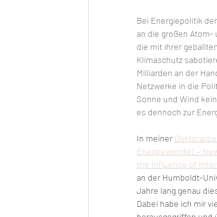
Bei Energiepolitik d
an die großen Atom- 
die mit ihrer geballt
Klimaschutz sabotier
Milliarden an der Ha
Netzwerke in die Poli
Sonne und Wind kein
es dennoch zur Ene
In meiner 
Doktorarbei
Energiewende? – New
the Influence of Inte
an der Humboldt-Unive
Jahre lang genau dies
Dabei habe ich mir vie
herausgegriffen und ü