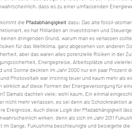
nwahrscheinlich, dass es zu einer umfassenden Energie
s kommt die 
Pfadabhängigkeit 
dazu: Das alte fossil-atomar
ktioniert, es hat Milliarden an Investitionen und Steuerge
h keinen dringenden Grund, warum man es verlassen sollte.
Risiken für das Weltklima, ganz abgesehen von anderen So
erheit, aber das waren alles potenzielle Risiken in der Z
ungssicherheit, Energiepreise, Arbeitsplätze und vielerle
 und Sonne deckten im Jahr 2000 nur ein paar Prozent d
und Photovoltaik war irrsinnig teuer und kaum mehr als e
 wirklich auf diese Formen der Energieversorgung für ein
en? Damals dachten viele: wohl kaum. Ein einmal eingesch
er nicht mehr verlassen, es sei denn als Schockreaktion a
e Ereignisse. Auch diese Logik der Pfadabhängigkeit lässt
wahrscheinlich wirken, denn als sich im Jahr 2011 Fukush
gst im Gange. Fukushima beschleunigte und besiegelte die