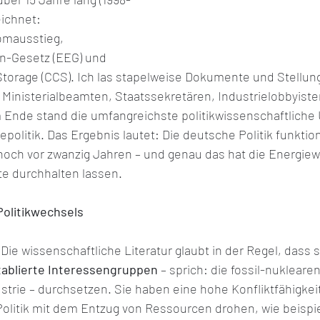
ichnet: 
omausstieg, 
n-Gesetz (EEG) und 
torage (CCS). Ich las stapelweise Dokumente und Stellu
, Ministerialbeamten, Staatssekretären, Industrielobbyiste
 Ende stand die umfangreichste politikwissenschaftliche
politik. Das Ergebnis lautet: Die deutsche Politik funktio
noch vor zwanzig Jahren – und genau das hat die Energie
e durchhalten lassen.
Politikwechsels
Die wissenschaftliche Literatur glaubt in der Regel, dass s
tablierte Interessengruppen
 – sprich: die fossil-nuklear
ustrie – durchsetzen. Sie haben eine hohe Konfliktfähigkeit 
 Politik mit dem Entzug von Ressourcen drohen, wie beisp