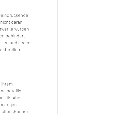
beeindruckende 
nicht daran 
ftwerke wurden 
en behindert 
illen und gegen 
ukturellen 
.
 ihrem 
g beteiligt, 
litik. Aber 
ingungen 
 alten „Bonner 