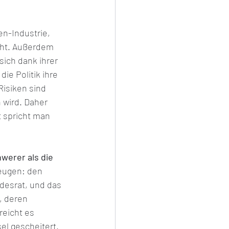
en-Industrie, 
cht. Außerdem 
sich dank ihrer 
ie Politik ihre 
isiken sind 
 wird. Daher 
t spricht man 
werer als die 
eugen: den 
desrat, und das 
, deren 
eicht es 
l gescheitert. 