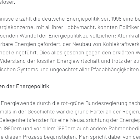
slöser.
nisse erzählt die deutsche Energiepolitik seit 1998 eine 
rgiekonzerne, mit all ihrer Lobbymacht, konnten Politiker 
senden Wandel der Energiepolitik zu vollziehen: Atomkra
rbare Energien gefördert, der Neubau von Kohlekraftwerk
del eingeführt. Dies alles geschah gegen den erklärten W
iderstand der fossilen Energiewirtschaft und trotz der str
ischen Systems und ungeachtet aller Pfadabhängigkeiten
en der Energepolitik
e Energiewende durch die rot-grüne Bundesregierung nach
tmals in der Geschichte war die grüne Partei an der Regierun
Gelegenheitsfenster für eine Neuausrichtung der Energiepo
en 1980ern und vor allem 1990ern auch andere Rahmenbed
e diesen Prozess begünstigten. Man spricht dabei von der