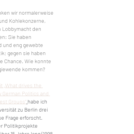
enken wir normalerweise 
und Kohlekonzerne, 
en Lobbymacht den 
en: Sie haben 
nd und eng gewebte 
tik; gegen sie haben 
e Chance. Wie konnte 
rgiewende kommen?
t „What drives the 
 German Politics and 
rest Groups“
habe ich 
rsität zu Berlin drei 
e Frage erforscht. 
r Politikprojekte 
ber 15 Jahre lang (1998-