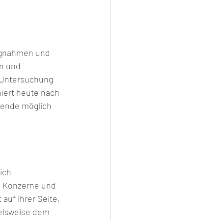
ngnahmen und 
n und 
 Untersuchung 
niert heute nach 
wende möglich 
ich 
en Konzerne und 
auf ihrer Seite, 
ielsweise dem 