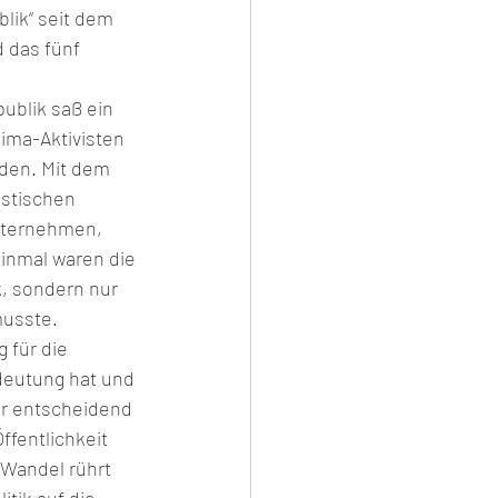
lik“ seit dem 
 das fünf 
ublik saß ein 
ima-Aktivisten 
den. Mit dem 
istischen 
nternehmen, 
inmal waren die 
k, sondern nur 
musste.
g für die 
deutung hat und 
er entscheidend 
ffentlichkeit 
 Wandel rührt 