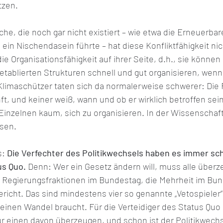
tzen. 
he, die noch gar nicht existiert – wie etwa die Erneuerbar
ein Nischendasein führte – hat diese Konfliktfähigkeit ni
e Organisationsfähigkeit auf ihrer Seite, d.h., sie können 
etablierten Strukturen schnell und gut organisieren, wenn d
Klimaschützer taten sich da normalerweise schwerer: Die R
ft, und keiner weiß, wann und ob er wirklich betroffen sein
 Einzelnen kaum, sich zu organisieren. In der Wissenschaf
ssen.
: 
Die Verfechter des Politikwechsels haben es immer sch
us Quo.
 Denn: Wer ein Gesetz ändern will, muss alle überz
ie Regierungsfraktionen im Bundestag, die Mehrheit im Bun
icht. Das sind mindestens vier so genannte „Vetospieler“
inen Wandel braucht. Für die Verteidiger des Status Quo r
r einen davon überzeugen, und schon ist der Politikwechse