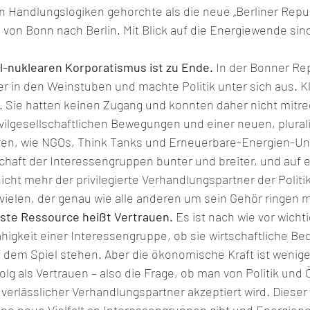
n Handlungslogiken gehorchte als die neue „Berliner Repub
von Bonn nach Berlin. Mit Blick auf die Energiewende sind
il-nuklearen Korporatismus ist zu Ende.
 In der Bonner Rep
r in den Weinstuben und machte Politik unter sich aus. Kl
. Sie hatten keinen Zugang und konnten daher nicht mitre
vilgesellschaftlichen Bewegungen und einer neuen, plural
euren, wie NGOs, Think Tanks und Erneuerbare-Energien-U
haft der Interessengruppen bunter und breiter, und auf e
icht mehr der privilegierte Verhandlungspartner der Politi
 vielen, der genau wie alle anderen um sein Gehör ringen 
gste Ressource heißt Vertrauen.
 Es ist nach wie vor wichti
igkeit einer Interessengruppe, ob sie wirtschaftliche Be
f dem Spiel stehen. Aber die ökonomische Kraft ist wenig
lg als Vertrauen – also die Frage, ob man von Politik und Ö
d verlässlicher Verhandlungspartner akzeptiert wird. Dieser