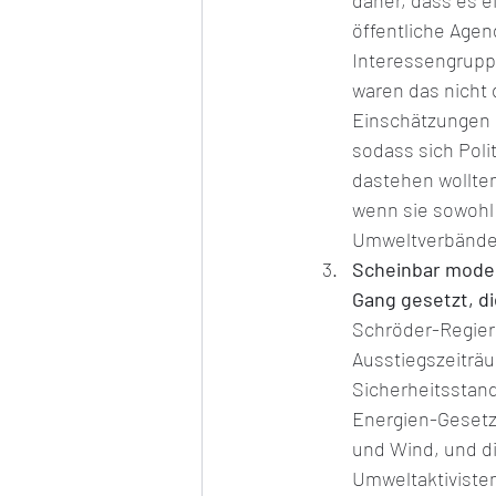
daher, dass es e
öffentliche Agen
Interessengrupp
waren das nicht 
Einschätzungen g
sodass sich Poli
dastehen wollten
wenn sie sowohl w
Umweltverbänden
Scheinbar moder
Gang gesetzt, di
Schröder-Regier
Ausstiegszeiträu
Sicherheitsstan
Energien-Gesetz 
und Wind, und d
Umweltaktivisten