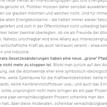
ine neue Vielfalt an Interessengruppen gibt und Energiepoli
da gerückt ist. Politiker müssen daher sensibel auswählen
en sie glauben möchten und welchen nicht. Und für immer
die alten Energiekonzerne – die hatten immer wieder falsc
eliefert und sich in der Öffentlichkeit nicht unbedingt bel
tiker lieber zweimal überlegten, ob sie als Freunde der At
. Nahezu unschlagbar wird eine Allianz aus Interessengru
irtschaftliche Kraft als auch Vertrauen vereint – etwa ein
 und Industrie.
ate Gesetzesänderungen haben eine neue, „grüne“ Pfada
e nicht mehr zu stoppen ist
. Blickt man zurück auf den A
ung, war die Atomwende eher eine symbolisch-ideologisch
me, weite Spielräume für die Kraftwerksbetreiber, keine 
dards, keine Kernbrennstoffsteuer usw.; und auch das Er
sollte ursprünglich nicht mehr bringen als ein paar Proz
iese paar vernachlässigbaren Prozent schenkte man den 
 halt. Aber diese moderaten, scheinbar vernachlässigbare