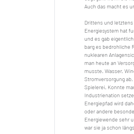
Auch das macht es u
Drittens und letzten
Energiesystem hat fun
und es gab eigentlic
barg es bedrohliche 
nuklearen Anlagensich
man heute an Versorg
musste. Wasser, Wind
Stromversorgung ab, 
Spielerei. Konnte man
Industrienation setz
Energiepfad wird dah
oder andere besonder
Energiewende sehr un
war sie ja schon län