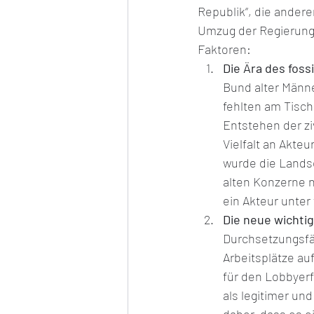
Republik“, die andere
Umzug der Regierung 
Faktoren:
Die Ära des foss
Bund alter Männe
fehlten am Tisch
Entstehen der zi
Vielfalt an Akt
wurde die Landsc
alten Konzerne n
ein Akteur unter
Die neue wichti
Durchsetzungsfäh
Arbeitsplätze au
für den Lobbyerfo
als legitimer un