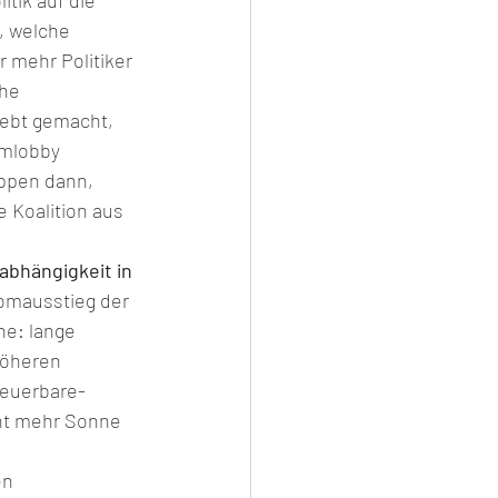
tik auf die 
, welche 
 mehr Politiker 
he 
iebt gemacht, 
omlobby 
ppen dann, 
e Koalition aus 
bhängigkeit in 
tomausstieg der 
e: lange 
höheren 
neuerbare-
ent mehr Sonne 
n 