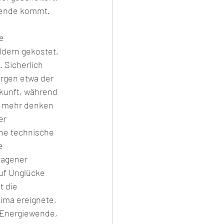
wende kommt.
e 
ldern gekostet, 
 Sicherlich 
rgen etwa der 
ukunft, während 
i mehr denken 
er 
ine technische 
e 
lagener 
uf Unglücke 
 die 
ima ereignete, 
 Energiewende, 